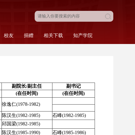
校友
捐赠
相关下载
知产学院
目
新闻动态
校友名录
校友风采
校友会
法学院发展基金
捐赠工作介绍
捐赠致谢
本科生相关
研究生相关
组织相关
人事相关
科研相关
财务相关
综合类
科研·服务
比赛·活动
学院概况
人才培养
副院长
/副主任
副书记
(在任时间)
(在任时间)
徐逸仁
(1978-1982)
陈汉生
(1982-1985)
石峰
(1982-1985)
邱国梁
(1982-1985)
陈汉生
(1985-1990)
石峰
(1985-1986)