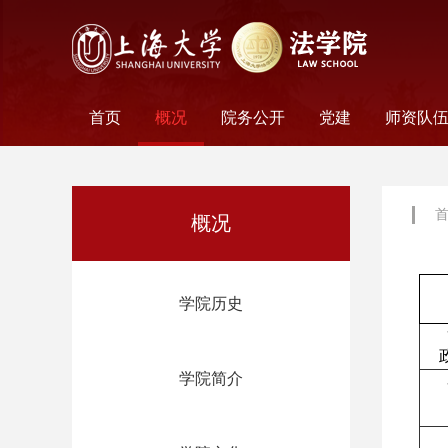
首页
概况
院务公开
党建
师资队
学院历史
学院简介
学院文化
名誉院长
学院党政
历任领导
学术组织
科研平台
行政机构
工会妇委会
党务机构
新闻动态
教师名
外聘教
离职教
荣休教
永远怀
概况
学院历史
学院简介