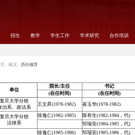
伍
招生
教学
学生工作
学术研究
合作培训
录
师
工
工
念
非全日制法律研究生
全日制法律研究生
公告通知
法学本科
法学硕士
法学研究生教学
法律研究生教学
本科生教学
信息公告
教学成果
读书会
组织机构
新闻报道
公告通知
学生党建
奖助事务
就业指导
学生社团
科研信息
学术机构
科研项目
国际合作项
合作项目
国际交流
首页
-
概况
-
历任领导
院长
/主任
书记
单位
(在任时间)
(在任时间)
复旦大学分校
王文昇
(1978-1982)
崔玉华
(1978-1982)
政治系、政法系
徐逸仁
(1982-1985)
陈有生
(1982-1984，代)
复旦大学分校
法律系
邹瑞安
(1984-1985，代)
徐逸仁
(1985-1986)
邹瑞安
(1985-1986，代)