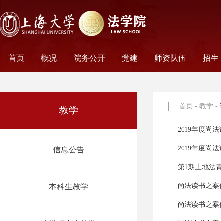
首页
概况
院务公开
党建
师资队伍
招生
学院历史
学院简介
学院文化
名誉院长
学院党政
历任领导
学术组织
科研平台
行政机构
工会妇委会
党务机构
新闻动态
教师名录
外聘教师
离职教工
荣休教工
永远怀念
非全
全日
首页
-
教学
-
教学
2019年度尚
2019年度尚
信息公告
第1期土地法
尚法读书之案
本科生教学
尚法读书之案