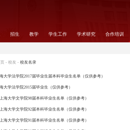
伍
招生
教学
学生工作
学术研究
合作培训
录
师
工
工
念
非全日制法律研究生
全日制法律研究生
公告通知
法学本科
法学硕士
法学研究生教学
法律研究生教学
本科生教学
信息公告
教学成果
读书会
组织机构
新闻报道
公告通知
学生党建
奖助事务
就业指导
学生社团
科研信息
学术机构
科研项目
国际合作项
合作项目
国际交流
首页
-
校友
-
校友名录
海大学法学院2017届毕业生届本科毕业生名单（仅供参考）
海大学法学院2015届毕业生（仅供参考）
上海大学文学院98届本科毕业生名单（仅供参考）
上海大学文学院92届本科毕业生名单（仅供参考）
上海大学文学院91届本科毕业生名单（仅供参考）