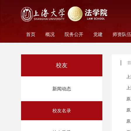
首页
概况
院务公开
党建
师资队
学院历史
学院简介
学院文化
名誉院长
学院党政
历任领导
学术组织
科研平台
行政机构
工会妇委会
党务机构
新闻动态
教师名
外聘教
离职教
荣休教
永远怀
校友
上
上
新闻动态
原
原
校友名录
原