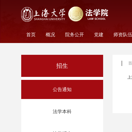
首页
概况
院务公开
党建
师资队
学院历史
学院简介
学院文化
名誉院长
学院党政
历任领导
学术组织
科研平台
行政机构
工会妇委会
党务机构
新闻动态
教师名
外聘教
离职教
荣休教
永远怀
招生
上
公告通知
法学本科