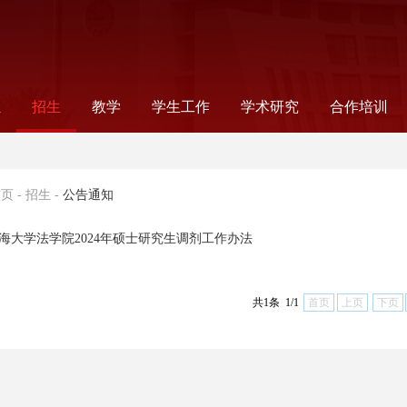
伍
招生
教学
学生工作
学术研究
合作培训
录
师
工
工
念
非全日制法律研究生
全日制法律研究生
公告通知
法学本科
法学硕士
法学研究生教学
法律研究生教学
本科生教学
信息公告
教学成果
读书会
组织机构
新闻报道
公告通知
学生党建
奖助事务
就业指导
学生社团
科研信息
学术机构
科研项目
国际合作项
合作项目
国际交流
首页
-
招生
-
公告通知
海大学法学院2024年硕士研究生调剂工作办法
共1条 1/1
首页
上页
下页