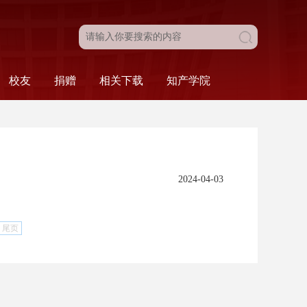
校友
捐赠
相关下载
知产学院
目
新闻动态
校友名录
校友风采
校友会
法学院发展基金
捐赠工作介绍
捐赠致谢
本科生相关
研究生相关
组织相关
人事相关
科研相关
财务相关
综合类
科研·服务
比赛·活动
学院概况
人才培养
2024-04-03
尾页