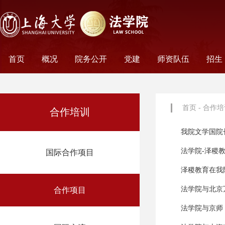
首页
概况
院务公开
党建
师资队伍
招生
学院历史
学院简介
学院文化
名誉院长
学院党政
历任领导
学术组织
科研平台
行政机构
工会妇委会
党务机构
新闻动态
教师名录
外聘教师
离职教工
荣休教工
永远怀念
非全
全日
首页
-
合作培
合作培训
我院文学国院
法学院-泽稷
国际合作项目
泽稷教育在我
法学院与北京
合作项目
法学院与京师