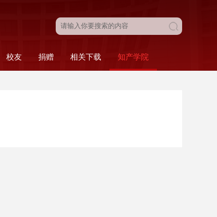
校友
捐赠
相关下载
知产学院
目
新闻动态
校友名录
校友风采
校友会
法学院发展基金
捐赠工作介绍
捐赠致谢
本科生相关
研究生相关
组织相关
人事相关
科研相关
财务相关
综合类
科研·服务
比赛·活动
学院概况
人才培养