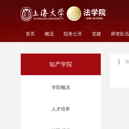
首页
概况
院务公开
党建
师资队
学院历史
学院简介
学院文化
名誉院长
学院党政
历任领导
学术组织
科研平台
行政机构
工会妇委会
党务机构
新闻动态
教师名
外聘教
离职教
荣休教
永远怀
知产学院
学院概况
人才培养