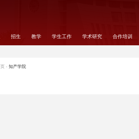
伍
招生
教学
学生工作
学术研究
合作培训
录
师
工
工
念
非全日制法律研究生
全日制法律研究生
公告通知
法学本科
法学硕士
法学研究生教学
法律研究生教学
本科生教学
信息公告
教学成果
读书会
组织机构
新闻报道
公告通知
学生党建
奖助事务
就业指导
学生社团
科研信息
学术机构
科研项目
国际合作项
合作项目
国际交流
首页
-
知产学院