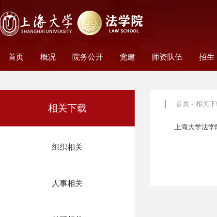
首页
概况
院务公开
党建
师资队伍
招生
学院历史
学院简介
学院文化
名誉院长
学院党政
历任领导
学术组织
科研平台
行政机构
工会妇委会
党务机构
新闻动态
教师名录
外聘教师
离职教工
荣休教工
永远怀念
非全
全日
首页
-
相关下
相关下载
上海大学法学
组织相关
人事相关