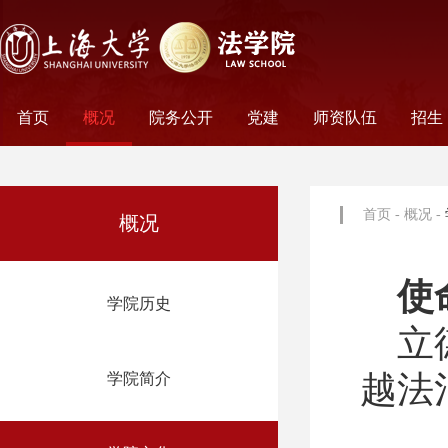
首页
概况
院务公开
党建
师资队伍
招生
学院历史
学院简介
学院文化
名誉院长
学院党政
历任领导
学术组织
科研平台
行政机构
工会妇委会
党务机构
新闻动态
教师名录
外聘教师
离职教工
荣休教工
永远怀念
非全
全日
首页
-
概况
-
概况
使
学院历史
立
越法
学院简介