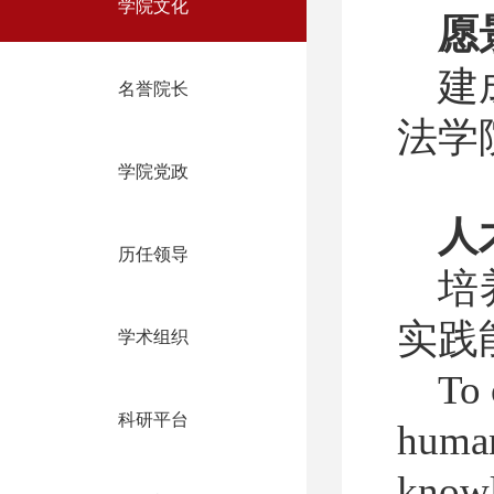
学院文化
愿
建
名誉院长
法学
学院党政
人
历任领导
培
实践
学术组织
To 
科研平台
humani
knowl