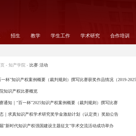
伍
招生
教学
学生工作
学术研究
合作培训
录
师
工
工
念
非全日制法律研究生
全日制法律研究生
公告通知
法学本科
法学硕士
法学研究生教学
法律研究生教学
本科生教学
信息公告
教学成果
读书会
组织机构
新闻报道
公告通知
学生党建
奖助事务
就业指导
学生社团
科研信息
学术机构
科研项目
国际合作项
合作项目
国际交流
首页
-
知产学院
-
比赛·活动
百一杯”知识产权案例概要（裁判规则）撰写比赛获奖作品情况（2019-202
院知识产权比赛概览
赛通知｜“百一杯”2025知识产权案例概要（裁判规则）撰写比赛
态｜求真知识产权学术研究奖学金激励计划（认定类）奖励公告
届“新时代知识产权强国建设主题征文”学术交流活动成功举办