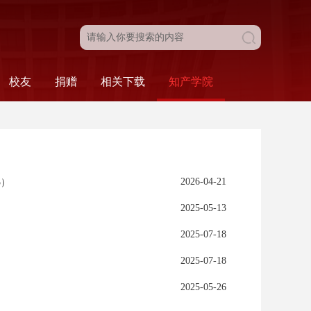
校友
捐赠
相关下载
知产学院
目
新闻动态
校友名录
校友风采
校友会
法学院发展基金
捐赠工作介绍
捐赠致谢
本科生相关
研究生相关
组织相关
人事相关
科研相关
财务相关
综合类
科研·服务
比赛·活动
学院概况
人才培养
2026-04-21
5）
2025-05-13
2025-07-18
2025-07-18
2025-05-26