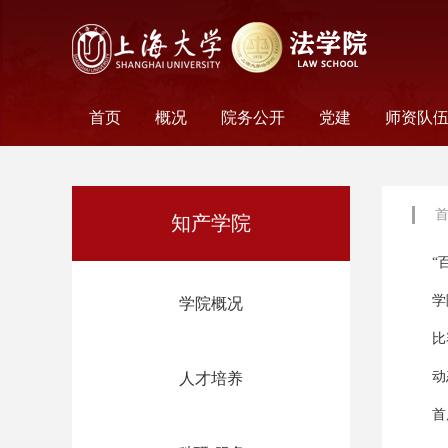
首页
概况
院务公开
党建
师资队
学院历史
学院简介
学院文化
名誉院长
学院党政
历任领导
学术组织
科研平台
行政机构
工会妇委会
党务机构
新闻动态
教师名
外聘教
离职教
荣休教
永远怀
知产学院
“
学
学院概况
比
动
人才培养
首