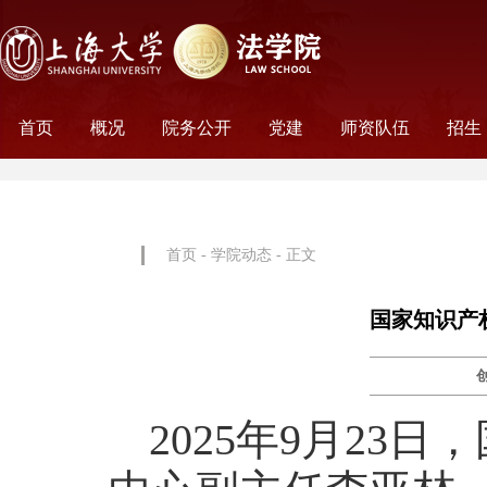
首页
概况
院务公开
党建
师资队伍
招生
学院历史
学院简介
学院文化
名誉院长
学院党政
历任领导
学术组织
科研平台
行政机构
工会妇委会
党务机构
新闻动态
教师名录
外聘教师
离职教工
荣休教工
永远怀念
非全
全日
首页
-
学院动态
- 正文
国家知识产
2025年9月2