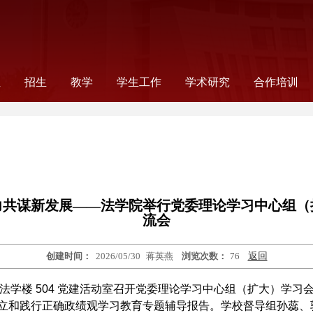
伍
招生
教学
学生工作
学术研究
合作培训
录
师
工
工
念
非全日制法律研究生
全日制法律研究生
公告通知
法学本科
法学硕士
法学研究生教学
法律研究生教学
本科生教学
信息公告
教学成果
读书会
组织机构
新闻报道
公告通知
学生党建
奖助事务
就业指导
学生社团
科研信息
学术机构
科研项目
国际合作项
合作项目
国际交流
力共谋新发展——法学院举行党委理论学习中心组（
流会
创建时间：
2026/05/30
蒋英燕
浏览次数：
76
返回
法学楼
504
党建活动室召开党委理论学习中心组（扩大）学习
立和践行正确政绩观学习教育专题辅导报告。学校督导组孙蕊、