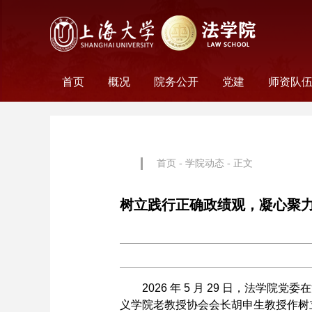
首页
概况
院务公开
党建
师资队
学院历史
学院简介
学院文化
名誉院长
学院党政
历任领导
学术组织
科研平台
行政机构
工会妇委会
党务机构
新闻动态
教师名
外聘教
离职教
荣休教
永远怀
首页
-
学院动态
- 正文
树立践行正确政绩观，凝心聚
2026
年
5
月
29
日，法学院党委在
义学院老教授协会会长胡申生教授作树