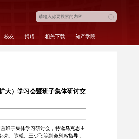
校友
捐赠
相关下载
知产学院
目
新闻动态
校友名录
校友风采
校友会
法学院发展基金
捐赠工作介绍
捐赠致谢
本科生相关
研究生相关
组织相关
人事相关
科研相关
财务相关
综合类
科研·服务
比赛·活动
学院概况
人才培养
扩大）学习会暨班子集体研讨交
会暨班子集体学习研讨会，特邀马克思主
郭亮、陈曦、王少飞等到会列席指导，