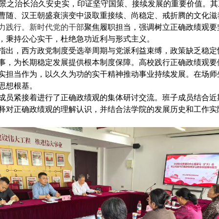
景之治长治久安史实，印证坚守国策、接续发展的重要价值。其
曹随、汉王朝盛衰演变中汲取重接续、尚稳定、戒折腾的文化滋
力践行。新时代党的干部
聚焦履职担当，强调树立正确政绩观要
，秉持公心实干，杜绝急功近利与形式主义。
指出，西方政党制度受选举周期与党派利益束缚，政策缺乏稳定
事，为长期稳定发展提供根本制度保障。高校践行正确政绩观要
实担当作为，以久久为功的实干精神推动事业持续发展。在场师
思想根基。
成员紧接着进行了正确政绩观的集体研讨交流。班子成员结合近
释对正确政绩观的理解认识，并结合法学院的发展历史和工作实