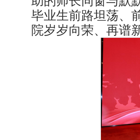
助的师长同窗与默
毕业生前路坦荡、
院岁岁向荣、再谱