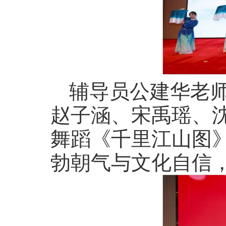
辅导员公建华老
赵子涵、宋禹瑶、
舞蹈《千里江山图
勃朝气与文化自信