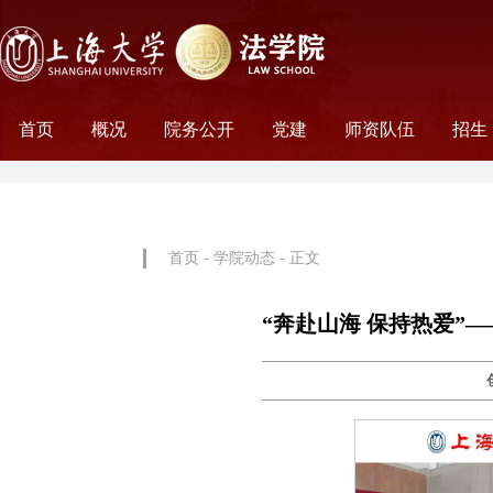
首页
概况
院务公开
党建
师资队伍
招生
学院历史
学院简介
学院文化
名誉院长
学院党政
历任领导
学术组织
科研平台
行政机构
工会妇委会
党务机构
新闻动态
教师名录
外聘教师
离职教工
荣休教工
永远怀念
非全
全日
首页
-
学院动态
- 正文
“奔赴山海 保持热爱”