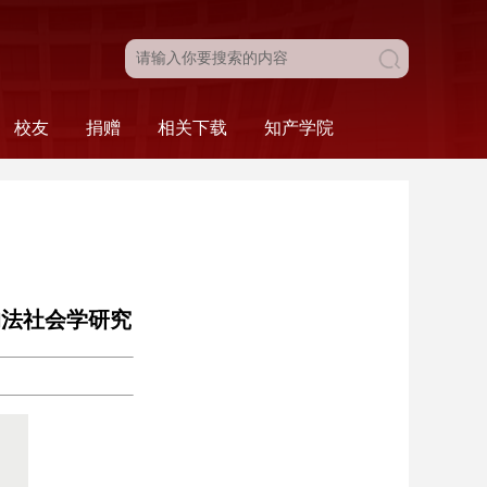
校友
捐赠
相关下载
知产学院
目
新闻动态
校友名录
校友风采
校友会
法学院发展基金
捐赠工作介绍
捐赠致谢
本科生相关
研究生相关
组织相关
人事相关
科研相关
财务相关
综合类
科研·服务
比赛·活动
学院概况
人才培养
的法社会学研究