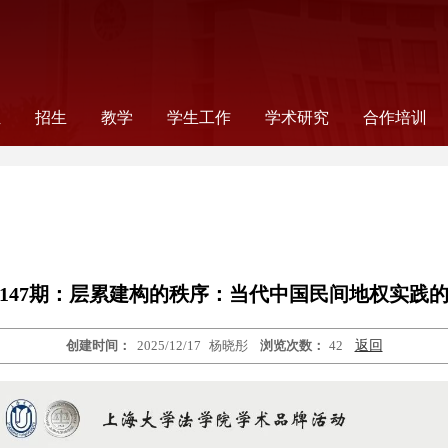
伍
招生
教学
学生工作
学术研究
合作培训
录
师
工
工
念
非全日制法律研究生
全日制法律研究生
公告通知
法学本科
法学硕士
法学研究生教学
法律研究生教学
本科生教学
信息公告
教学成果
读书会
组织机构
新闻报道
公告通知
学生党建
奖助事务
就业指导
学生社团
科研信息
学术机构
科研项目
国际合作项
合作项目
国际交流
147期：层累建构的秩序：当代中国民间地权实践
创建时间：
2025/12/17
杨晓彤
浏览次数：
42
返回