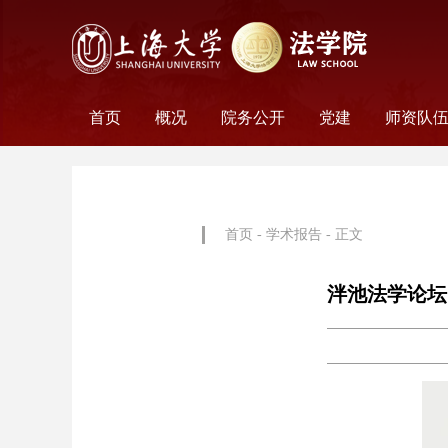
首页
概况
院务公开
党建
师资队
学院历史
学院简介
学院文化
名誉院长
学院党政
历任领导
学术组织
科研平台
行政机构
工会妇委会
党务机构
新闻动态
教师名
外聘教
离职教
荣休教
永远怀
首页
-
学术报告
- 正文
泮池法学论坛