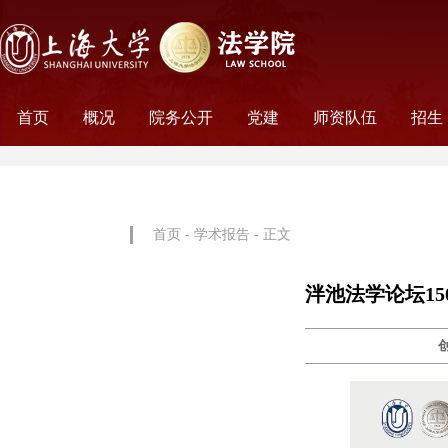
首页
概况
院务公开
党建
师资队伍
招生
学院历史
学院简介
学院文化
名誉院长
学院党政
历任领导
学术组织
科研平台
行政机构
工会妇委会
党务机构
新闻动态
教师名录
外聘教师
离职教工
荣休教工
永远怀念
非全
全日
首页
-
学术报告
- 正文
泮池法学论坛1