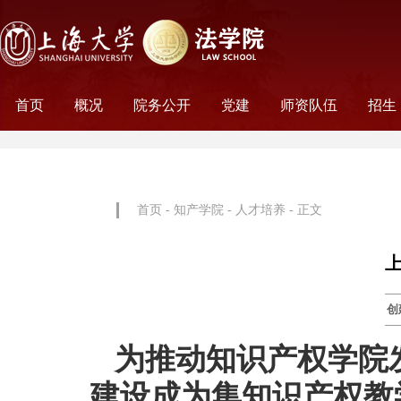
首页
概况
院务公开
党建
师资队伍
招生
学院历史
学院简介
学院文化
名誉院长
学院党政
历任领导
学术组织
科研平台
行政机构
工会妇委会
党务机构
新闻动态
教师名录
外聘教师
离职教工
荣休教工
永远怀念
非全
全日
首页
-
知产学院
-
人才培养
- 正文
创
为推动知识产权学院
建设成为集知识产权教