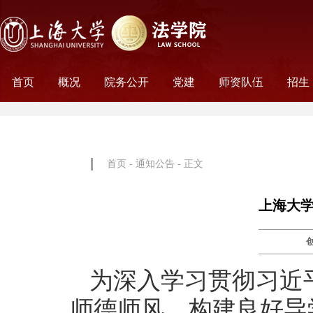
首页
概况
院务公开
党建
师资队伍
招生
学院历史
学院简介
学院文化
名誉院长
学院党政
历任领导
学术组织
科研平台
行政机构
工会妇委会
党务机构
新闻动态
教师名录
外聘教师
离职教工
荣休教工
永远怀念
非全
全日
首页
-
通知公告
- 正文
上海大学
为深入学习贯彻习近
师德师风，构建良好导