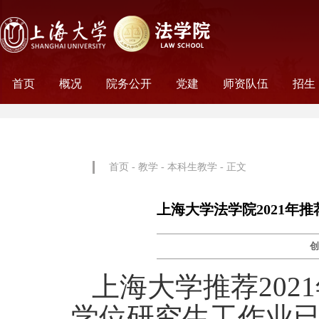
首页
概况
院务公开
党建
师资队伍
招生
学院历史
学院简介
学院文化
名誉院长
学院党政
历任领导
学术组织
科研平台
行政机构
工会妇委会
党务机构
新闻动态
教师名录
外聘教师
离职教工
荣休教工
永远怀念
非全
全日
首页
-
教学
-
本科生教学
- 正文
上海大学法学院2021年
上海大学推荐20
学位研究生工作业已