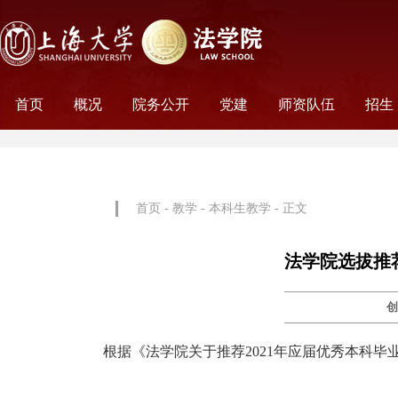
首页
概况
院务公开
党建
师资队伍
招生
学院历史
学院简介
学院文化
名誉院长
学院党政
历任领导
学术组织
科研平台
行政机构
工会妇委会
党务机构
新闻动态
教师名录
外聘教师
离职教工
荣休教工
永远怀念
非全
全日
首页
-
教学
-
本科生教学
- 正文
法学院选拔推
根据《法学院关于推荐2021年应届优秀本科