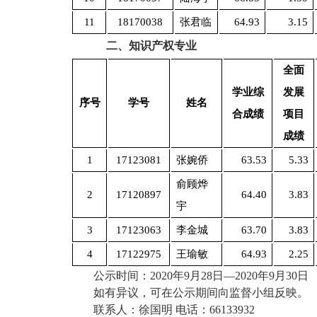
11
18170038
张君临
64.93
3.15
二、
知识产权专业
全面
学业综
发展
序号
学号
姓名
合成绩
项目
成绩
1
17123081
张婉侨
63.53
5.33
俞顾烨
2
17120897
64.40
3.83
宇
3
17123063
李金城
63.70
3.83
4
17122975
王瑜敏
64.93
2.25
公示时间：2020年9月28日—2020年9月30日
如有异议，可在公示期间向监督小组反映。
联系人：徐国明 电话：66133932