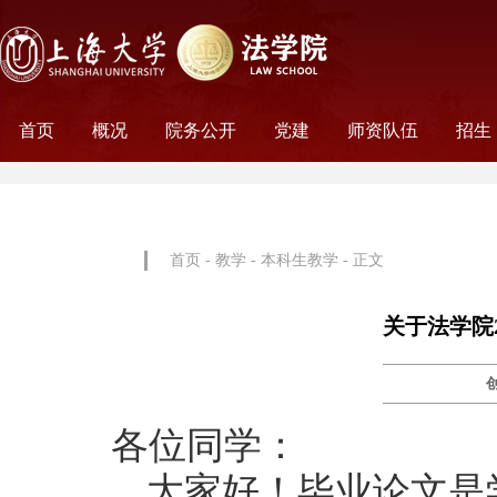
首页
概况
院务公开
党建
师资队伍
招生
学院历史
学院简介
学院文化
名誉院长
学院党政
历任领导
学术组织
科研平台
行政机构
工会妇委会
党务机构
新闻动态
教师名录
外聘教师
离职教工
荣休教工
永远怀念
非全
全日
首页
-
教学
-
本科生教学
- 正文
关于法学院
各位同学：
大家好！毕业论文是