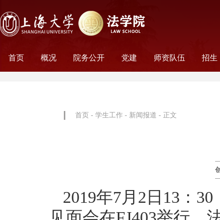
首页
概况
院务公开
党建
师资队伍
招生
学院历史
学院简介
学院文化
名誉院长
学院党政
历任领导
学术组织
科研平台
行政机构
工会妇委会
党务机构
新闻动态
教师名录
外聘教师
离职教工
荣休教工
永远怀念
非全
全日
首页
-
学生工作
-
新闻报道
- 正文
2019年7月2日13
见面会在FJ403举行