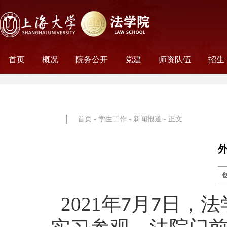
首页
概况
院务公开
党建
师资队伍
招生
学院历史
学院简介
学院文化
名誉院长
学院党政
历任领导
学术组织
科研平台
行政机构
工会妇委会
党务机构
新闻动态
教师名录
外聘教师
离职教工
荣休教工
永远怀念
非全
全日
首页
-
学生工作
-
新闻报道
- 正文
2021
年
月
日，法
7
7