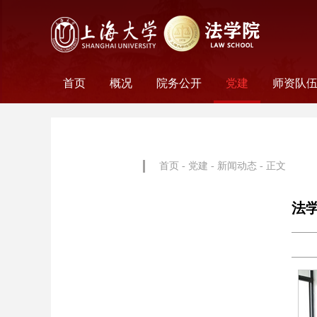
首页
概况
院务公开
党建
师资队
学院历史
学院简介
学院文化
名誉院长
学院党政
历任领导
学术组织
科研平台
行政机构
工会妇委会
党务机构
新闻动态
教师名
外聘教
离职教
荣休教
永远怀
首页
-
党建
-
新闻动态
- 正文
法