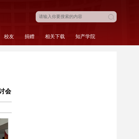
校友
捐赠
相关下载
知产学院
目
新闻动态
校友名录
校友风采
校友会
法学院发展基金
捐赠工作介绍
捐赠致谢
本科生相关
研究生相关
组织相关
人事相关
科研相关
财务相关
综合类
科研·服务
比赛·活动
学院概况
人才培养
讨会