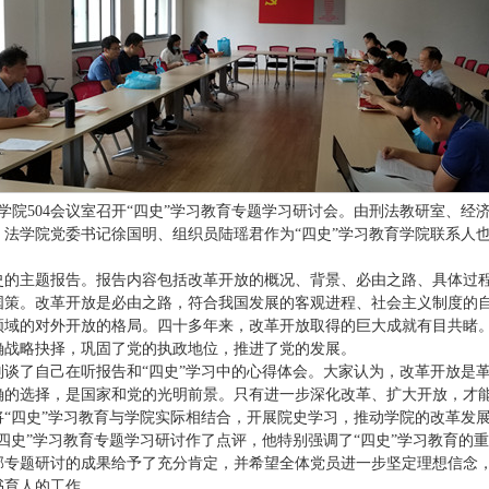
在学院504会议室召开“四史”学习教育专题学习研讨会。由刑法教研室、
，法学院党委书记徐国明、组织员陆瑶君作为“四史”学习教育学院联系人
史的主题报告。报告内容包括改革开放的概况、背景、必由之路、具体过程
国策。改革开放是必由之路，符合我国发展的客观进程、社会主义制度的
领域的对外开放的格局。四十多年来，改革开放取得的巨大成就有目共睹
确战略抉择，巩固了党的执政地位，推进了党的发展。
谈了自己在听报告和“四史”学习中的心得体会。大家认为，改革开放是
确的选择，是国家和党的光明前景。只有进一步深化改革、扩大开放，才
“四史”学习教育与学院实际相结合，开展院史学习，推动学院的改革发
四史”学习教育专题学习研讨作了点评，他特别强调了“四史”学习教育的
部专题研讨的成果给予了充分肯定，并希望全体党员进一步坚定理想信念
书育人的工作。