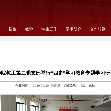
伍
招生
教学
学生工作
学术研究
合作培训
录
师
工
工
念
非全日制法律研究生
全日制法律研究生
公告通知
法学本科
法学硕士
法学研究生教学
法律研究生教学
本科生教学
信息公告
教学成果
读书会
组织机构
新闻报道
公告通知
学生党建
奖助事务
就业指导
学生社团
科研信息
学术机构
科研项目
国际合作项
合作项目
国际交流
学院教工第二党支部举行“四史”学习教育专题学习研
创建时间：
2020/06/30
陆瑶君
浏览次数：
422
返回